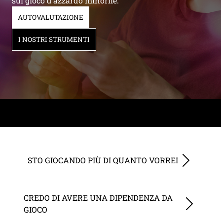
sul gioco d’azzardo minorile.
AUTOVALUTAZIONE
I NOSTRI STRUMENTI
STO GIOCANDO PIÙ DI QUANTO VORREI
CREDO DI AVERE UNA DIPENDENZA DA
GIOCO