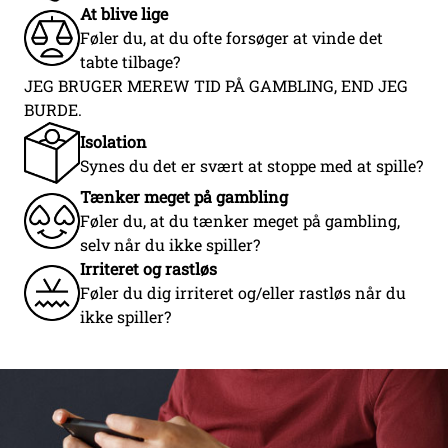
At blive lige
Føler du, at du ofte forsøger at vinde det
tabte tilbage?
JEG BRUGER MEREW TID PÅ GAMBLING, END JEG
BURDE.
Isolation
Synes du det er svært at stoppe med at spille?
Tænker meget på gambling
Føler du, at du tænker meget på gambling,
selv når du ikke spiller?
Irriteret og rastløs
Føler du dig irriteret og/eller rastløs når du
ikke spiller?