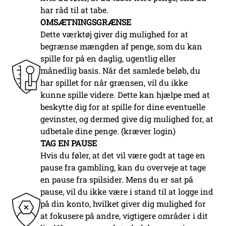
har råd til at tabe.
OMSÆTNINGSGRÆNSE
Dette værktøj giver dig mulighed for at
begrænse mængden af penge, som du kan
spille for på en daglig, ugentlig eller
månedlig basis. Når det samlede beløb, du
har spillet for når grænsen, vil du ikke
kunne spille videre. Dette kan hjælpe med at
beskytte dig for at spille for dine eventuelle
gevinster, og dermed give dig mulighed for, at
udbetale dine penge. (kræver login)
TAG EN PAUSE
Hvis du føler, at det vil være godt at tage en
pause fra gambling, kan du overveje at tage
en pause fra spilsider. Mens du er sat på
pause, vil du ikke være i stand til at logge ind
på din konto, hvilket giver dig mulighed for
at fokusere på andre, vigtigere områder i dit